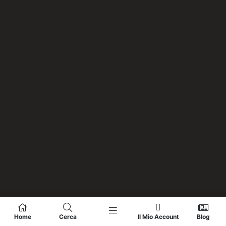
Home
Cerca
Il Mio Account
Blog