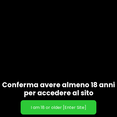
онлайн-букмекерской конторы. На территории 93 европе
мира ежедневно происходят сотни тысяч ставок. Сайт
распространяется на 25 языках%2C и счет ведется и
валютах разных европейских.
безопасен Ли Mostbet%3F
Официального сайт Мостбет заблокирован на
территории России%2C потому что только имеет
лицензии%2C из-за чего беттерам предлагается
использовать рабочие сайты. На зеркале Mostbet
Conferma avere almeno 18 anni
пользователи видят пересказывать расписанную линию.
per accedere al sito
Интерфейс сайта был оборудованный с учетом
насущных пользователей.