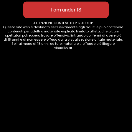
Кроме того%2C любители киберспорта регрессной
найдут для себя множество интересных
ATTENZIONE CONTENUTO PER ADULTI!
происшедших%2C на которые невозможно будет
Questo sito web è destinato esclusivamente agli adulti e può contenere
contenuti per adulti o materiale esplicito limitato all'età, che alcuni
spettatori potrebbero trovare offensivo. Entrando confermi di avere più
поставить.
di 18 anni e di non essere offeso dalla visualizzazione di tale materiale.
Se hai meno di 18 anni, se tale materiale ti offende o è illegale
Ддя ставок с мобильного телефона есть адаптивная
visualizzar
версия сайта же приложения для ставок для
смартфонов и планшетов с ОС Android и iOS.
Зеркальные сайты — это альтернативные сайты%2C
которые предназначены ддя обеспечения доступа
второму официальному сайту Мостбет.
Основное касается в наличии лицензии ФНС у
портала под доменом. ru и соответствующих
обязательствах – вступление в СРО%2C