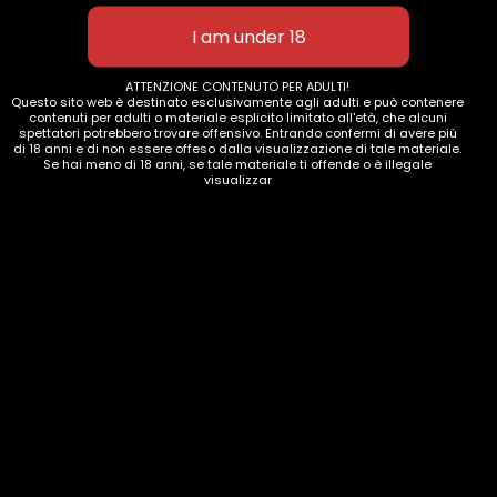
Regelbundna veckovisa cashbacks ger spelarna
tillbaka en del av sina eventuella förluster.
Swedish Gaming Authority (sga,
ATTENZIONE CONTENUTO PER ADULTI!
Questo sito web è destinato esclusivamente agli adulti e può contenere
Spelinspektionen)
contenuti per adulti o materiale esplicito limitato all'età, che alcuni
spettatori potrebbero trovare offensivo. Entrando confermi di avere più
di 18 anni e di non essere offeso dalla visualizzazione di tale materiale.
Se hai meno di 18 anni, se tale materiale ti offende o è illegale
visualizzar
Men som vi nämnde tidigare finns e fördelar att filma
på casinon mediterranean svensk licens, bland annat
ett större spelarskydd och konsumentskydd. Ett brett
utbud utav spel från ledande spelutvecklare som
NetEnt, Microgaming, och Play’n GO är 1st tecken på
1st högkvalitativt casino. Vi ser till att casinot erbjuder
sobre bra blandning av slots, bordsspel, reside casino
och övriga specialspel. Säkerheten på casinon utan