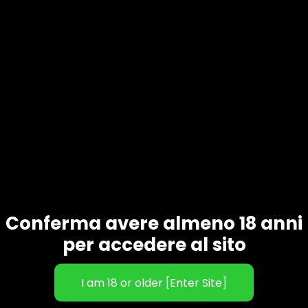
оценка и место в рейтинге занимает она или иная
контора. Помимо озвученного фатихова%2C мы сами
поставим уже не первый год и и это время проверили
каждую из легальных российских контор «нас своей
шкуре». Личными опыт сотрудников редакции в беттинге
не влияет на составление оценок и формирование
рейтингов напрямую%2C хотя сильно помогает и работе
с букмекерами. Мы видим собственную миссию не
просто в зарабатывании деньги%2C а в дальнейшем
Conferma avere almeno 18 anni
букмекерского рынка а целом (ведь и сами в этом
per accedere al sito
напрямую заинтересованы).
Бесплатная ставка было начислена автоматически
время выполнения всех условии.