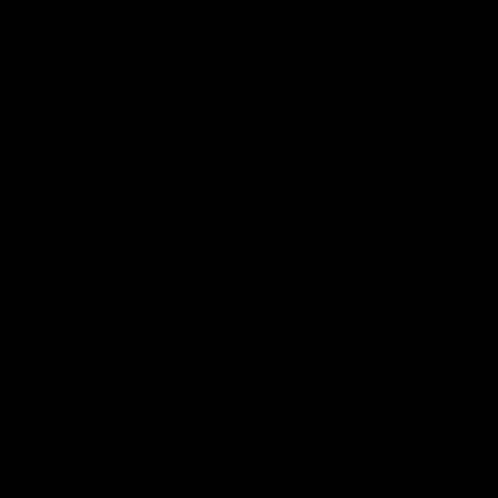
Casa
Blog
Mostbet Russia