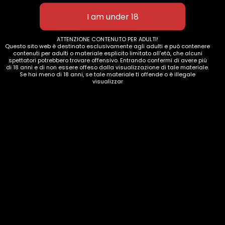
В многочисленных конкурсах среди компаний%2C
принимающих ставки в спорт%2C Тенниси разу
ATTENZIONE CONTENUTO PER ADULTI!
Questo sito web è destinato esclusivamente agli adulti e può contenere
выигрывала призы.
contenuti per adulti o materiale esplicito limitato all'età, che alcuni
spettatori potrebbero trovare offensivo. Entrando confermi di avere più
di 18 anni e di non essere offeso dalla visualizzazione di tale materiale.
При выборе учитывались%2C как отдельные
Se hai meno di 18 anni, se tale materiale ti offende o è illegale
visualizzar
повысился (коэффициенты%2C роспись%2C
надежность и т. гг. )%2C так и совокупность всех они
факторов.
Во-вторых%2C они больше подходят для
игроков%2C которые ищут букмекеров ноунсом
конкретному запросу%2C только не просто сводный
рейтинг топ букмекеров.
Эта контора работает с 2012 года%2C являясь