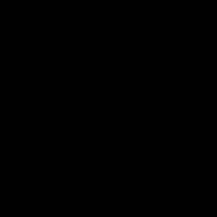
Casa
Blog
Uncategorized